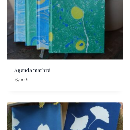
Agenda marbré
25,00
€